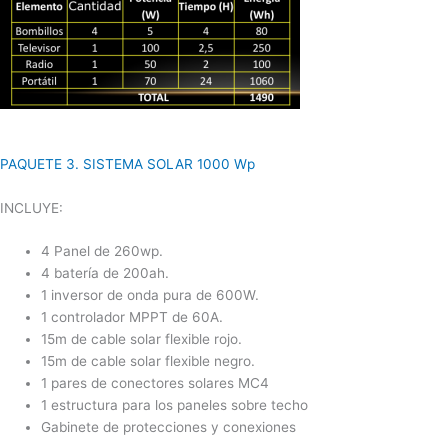
PAQUETE 3. SISTEMA SOLAR 1000 Wp
INCLUYE:
4 Panel de 260wp.
4 batería de 200ah.
1 inversor de onda pura de 600W.
1 controlador MPPT de 60A.
15m de cable solar flexible rojo.
15m de cable solar flexible negro.
1 pares de conectores solares MC4
1 estructura para los paneles sobre techo
Gabinete de protecciones y conexiones