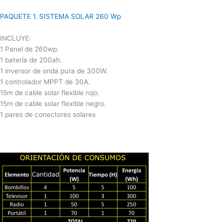
PAQUETE 1. SISTEMA SOLAR 260 Wp
INCLUYE:
1 Panel de 260wp.
1 batería de 200ah.
1 inversor de onda pura de 300W.
1 controlador MPPT de 30A.
15m de cable solar flexible rojo.
15m de cable solar flexible negro.
1 pares de conectores solares