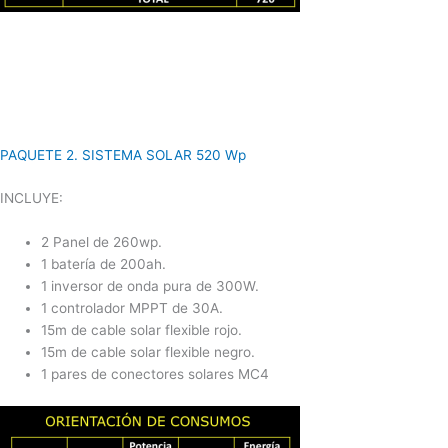
PAQUETE 2. SISTEMA SOLAR 520 Wp
INCLUYE:
2 Panel de 260wp.
1 batería de 200ah.
1 inversor de onda pura de 300W.
1 controlador MPPT de 30A.
15m de cable solar flexible rojo.
15m de cable solar flexible negro.
1 pares de conectores solares MC4