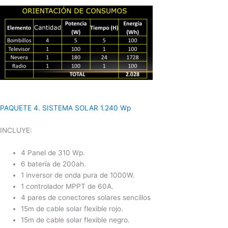
PAQUETE 4. SISTEMA SOLAR 1.240 Wp
INCLUYE:
4 Panel de 310 Wp.
6 batería de 200ah.
1 inversor de onda pura de 1000W.
1 controlador MPPT de 60A.
4 pares de conectores solares sencillos
15m de cable solar flexible rojo.
15m de cable solar flexible negro.