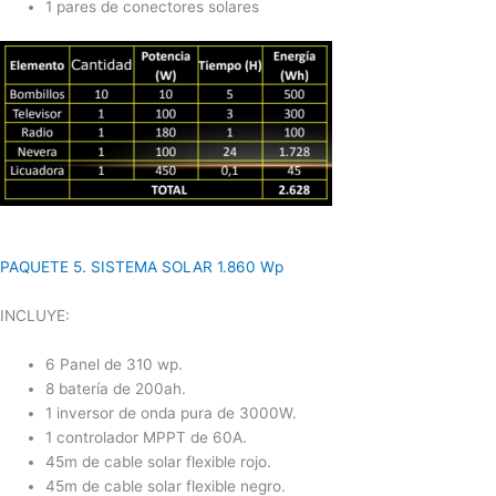
1 pares de conectores solares
PAQUETE 5. SISTEMA SOLAR 1.860 Wp
INCLUYE:
6 Panel de 310 wp.
8 batería de 200ah.
1 inversor de onda pura de 3000W.
1 controlador MPPT de 60A.
45m de cable solar flexible rojo.
45m de cable solar flexible negro.